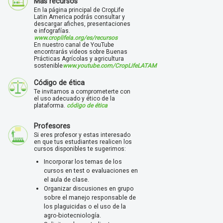
Más recursos
En la página principal de CropLife
Latin America podrás consultar y
descargar afiches, presentaciones
e infografías.
www.croplifela.org/es/recursos
En nuestro canal de YouTube
encontrarás videos sobre Buenas
Prácticas Agrícolas y agricultura
sostenible
www.youtube.com/CropLifeLATAM
Código de ética
Te invitamos a comprometerte con
el uso adecuado y ético de la
plataforma.
código de ética
Profesores
Si eres profesor y estas interesado
en que tus estudiantes realicen los
cursos disponibles te sugerimos:
Incorporar los temas de los
cursos en test o evaluaciones en
el aula de clase.
Organizar discusiones en grupo
sobre el manejo responsable de
los plaguicidas o el uso de la
agro-biotecniología.